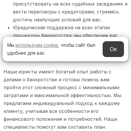
присутствовать на всех судебных заседаниях и
вести переговоры с кредиторами, стремясь
достичь наилучших условий для вас.
Юридическая поддержка на всех этапах
процедуры банкротства: мы обеспечим вас
юридической поддержкой на всех этапах
Мы
используем cookie
, чтобы сайт был
Ок
процесса банкротства, от подготовки
удобнее для вас
документов до завершения процедуры.
Наши юристы имеют богатый опыт работы с
делами о банкротстве и готовы помочь вам
пройти этот сложный процесс с минимальными
затратами и максимальной эффективностью. Мы
предлагаем индивидуальный подход к каждому
клиенту, учитывая все особенности его
финансового положения и потребностей. Наши
специалисты помогут вам составить план