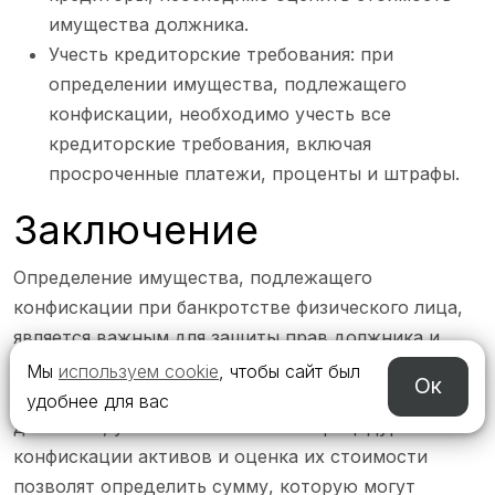
имущества должника.
Учесть кредиторские требования: при
определении имущества, подлежащего
конфискации, необходимо учесть все
кредиторские требования, включая
просроченные платежи, проценты и штрафы.
Заключение
Определение имущества, подлежащего
конфискации при банкротстве физического лица,
является важным для защиты прав должника и
справедливого урегулирования кредиторских
Мы
используем cookie
, чтобы сайт был
Ок
требований. Тщательный анализ имущества
удобнее для вас
должника, учет исключенных из процедуры
конфискации активов и оценка их стоимости
позволят определить сумму, которую могут